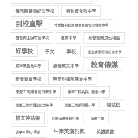
佛教陳榮根紀念學校
佛教黃允畋中學
到校直擊
博愛醫院歷屆總理聯誼會梁省德中學
培英中學
基督教樂道幼稚園
嗇色園主辦可信學校
好學校
子女
學校
宣道會葉紹蔭紀念小學
教育傳媒
惠僑英文中學
將軍澳香島中學
新會商會學校
明愛粉嶺陳震夏中學
東莞工商總會劉百樂中學
東華三院吳祥川紀念中學
楊姑娘
東華三院李潤田紀念中學
東華三院蔡榮星小學
楊文婷姑娘
沙田循道衞理中學
漢華中學
牛津英漢詞典
英語詞彙
漢華中學(小學部)