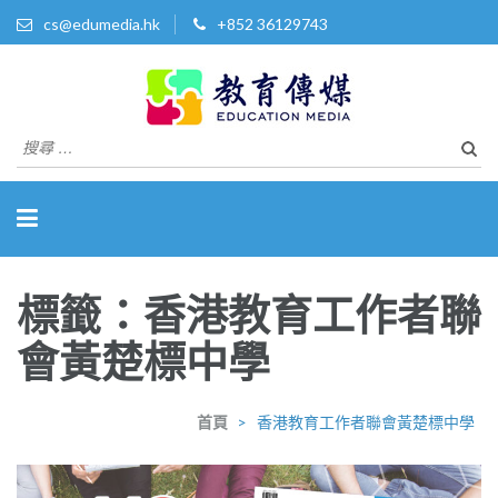
cs@edumedia.hk
+852 36129743
教育傳媒集團有限公司
發掘教育界 亮點‧美事
搜
尋
關
於：
標籤：香港教育工作者聯
會黃楚標中學
首頁
>
香港教育工作者聯會黃楚標中學