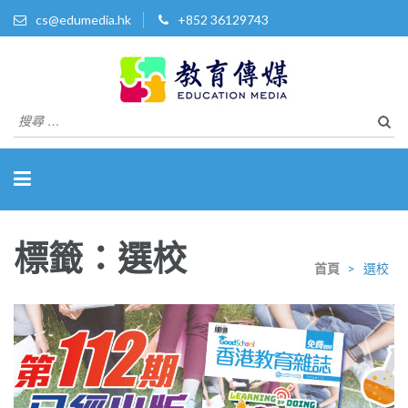
cs@edumedia.hk
+852 36129743
教育傳媒集團有限公司
發掘教育界 亮點‧美事
搜
尋
關
於：
標籤：選校
首頁
>
選校