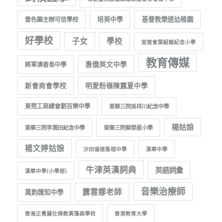
培英中學
基督教樂道幼稚園
嗇色園主辦可信學校
好學校
子女
學校
宣道會葉紹蔭紀念小學
教育傳媒
惠僑英文中學
將軍澳香島中學
新會商會學校
明愛粉嶺陳震夏中學
東莞工商總會劉百樂中學
東華三院吳祥川紀念中學
楊姑娘
東華三院李潤田紀念中學
東華三院蔡榮星小學
楊文婷姑娘
沙田循道衞理中學
漢華中學
牛津英漢詞典
英語詞彙
漢華中學(小學部)
音樂治療師
露雲娜老師
萬鈞匯知中學
香海正覺蓮社佛教黃藻森學校
香港教育大學