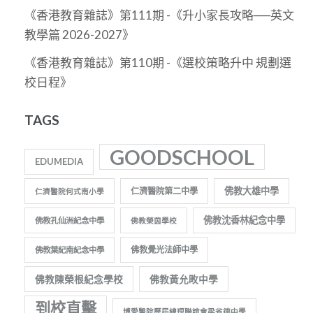
《香港教育雜誌》第111期 -《升小家長攻略──英文
教學篇 2026-2027》
《香港教育雜誌》第110期 -《選校策略升中 規劃選
校日程》
TAGS
GOODSCHOOL
EDUMEDIA
佛教大雄中學
仁濟醫院第二中學
仁濟醫院何式南小學
佛教沈香林紀念中學
佛教孔仙洲紀念中學
佛教榮茵學校
佛教覺光法師中學
佛教葉紀南紀念中學
佛教陳榮根紀念學校
佛教黃允畋中學
到校直擊
博愛醫院歷屆總理聯誼會梁省德中學