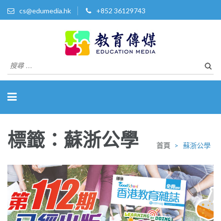
cs@edumedia.hk
+852 36129743
教育傳媒集團有限公司
發掘教育界 亮點‧美事
搜
尋
關
於：
標籤：蘇浙公學
首頁
>
蘇浙公學