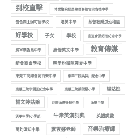
到校直擊
博愛醫院歷屆總理聯誼會梁省德中學
培英中學
基督教樂道幼稚園
嗇色園主辦可信學校
好學校
子女
學校
宣道會葉紹蔭紀念小學
教育傳媒
惠僑英文中學
將軍澳香島中學
新會商會學校
明愛粉嶺陳震夏中學
東莞工商總會劉百樂中學
東華三院吳祥川紀念中學
楊姑娘
東華三院李潤田紀念中學
東華三院蔡榮星小學
楊文婷姑娘
沙田循道衞理中學
漢華中學
牛津英漢詞典
英語詞彙
漢華中學(小學部)
音樂治療師
露雲娜老師
萬鈞匯知中學