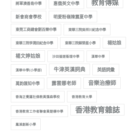
教育傳媒
惠僑英文中學
將軍澳香島中學
新會商會學校
明愛粉嶺陳震夏中學
東莞工商總會劉百樂中學
東華三院吳祥川紀念中學
楊姑娘
東華三院李潤田紀念中學
東華三院蔡榮星小學
楊文婷姑娘
沙田循道衞理中學
漢華中學
牛津英漢詞典
英語詞彙
漢華中學(小學部)
音樂治療師
露雲娜老師
萬鈞匯知中學
香海正覺蓮社佛教黃藻森學校
香港教育大學
香港教育雜誌
香港教育工作者聯會黃楚標中學
鳳溪創新小學