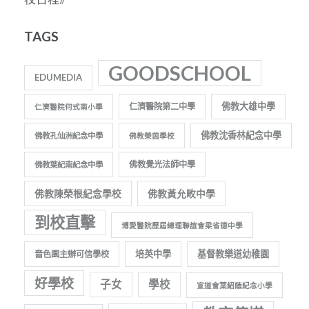
TAGS
GOODSCHOOL
EDUMEDIA
佛教大雄中學
仁濟醫院第二中學
仁濟醫院何式南小學
佛教沈香林紀念中學
佛教孔仙洲紀念中學
佛教榮茵學校
佛教覺光法師中學
佛教葉紀南紀念中學
佛教陳榮根紀念學校
佛教黃允畋中學
到校直擊
博愛醫院歷屆總理聯誼會梁省德中學
培英中學
基督教樂道幼稚園
嗇色園主辦可信學校
好學校
子女
學校
宣道會葉紹蔭紀念小學