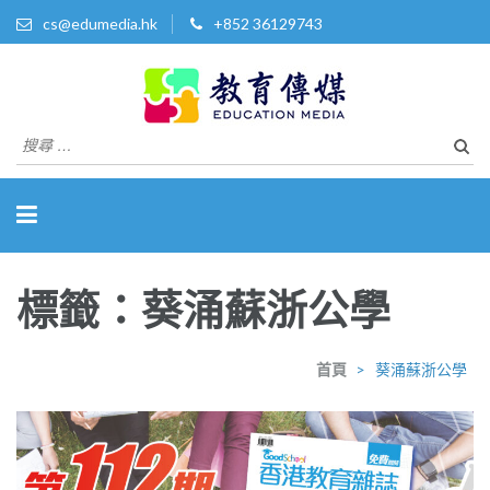
cs@edumedia.hk
+852 36129743
教育傳媒集團有限公司
發掘教育界 亮點‧美事
搜
尋
關
於：
標籤：葵涌蘇浙公學
首頁
>
葵涌蘇浙公學