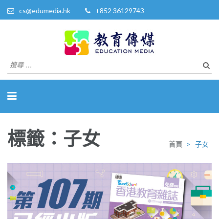
cs@edumedia.hk
+852 36129743
教育傳媒集團有限公司
發掘教育界 亮點‧美事
搜
尋
關
於：
標籤：子女
首頁
>
子女