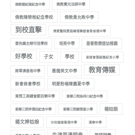
佛教覺光法師中學
佛教葉紀南紀念中學
佛教陳榮根紀念學校
佛教黃允畋中學
到校直擊
博愛醫院歷屆總理聯誼會梁省德中學
培英中學
基督教樂道幼稚園
嗇色園主辦可信學校
好學校
子女
學校
宣道會葉紹蔭紀念小學
教育傳媒
惠僑英文中學
將軍澳香島中學
新會商會學校
明愛粉嶺陳震夏中學
東莞工商總會劉百樂中學
東華三院吳祥川紀念中學
楊姑娘
東華三院李潤田紀念中學
東華三院蔡榮星小學
楊文婷姑娘
沙田循道衞理中學
漢華中學
牛津英漢詞典