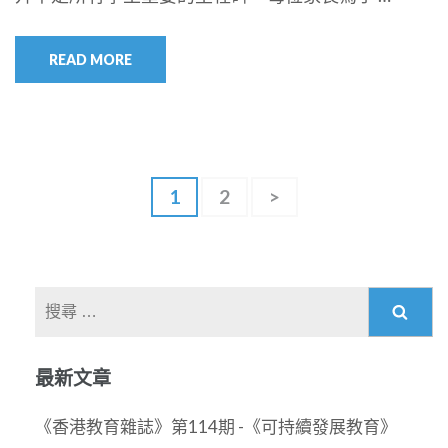
READ MORE
文
Page
1
Page
2
>
章
分
頁
搜
尋
關
最新文章
於：
《香港教育雜誌》第114期 -《可持續發展教育》