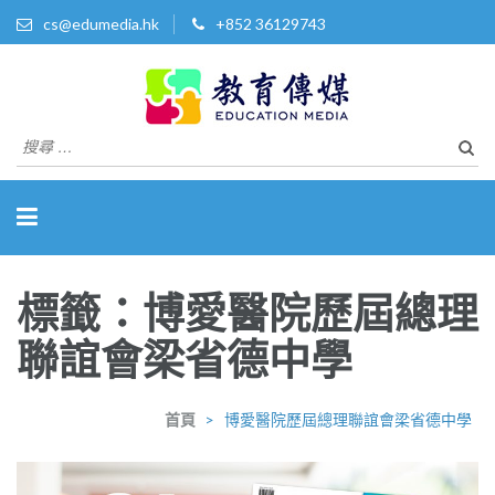
cs@edumedia.hk
+852 36129743
教育傳媒集團有限公司
發掘教育界 亮點‧美事
搜
尋
關
於：
標籤：博愛醫院歷屆總理
聯誼會梁省德中學
首頁
>
博愛醫院歷屆總理聯誼會梁省德中學