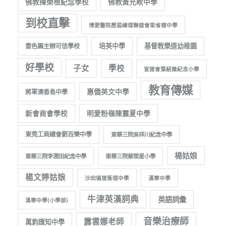
佛教陳榮根紀念學校
佛教黃允畋中學
到校直擊
博愛醫院歷屆總理聯誼會梁省德中學
培英中學
基督教樂道幼稚園
嗇色園主辦可信學校
好學校
子女
學校
宣道會葉紹蔭紀念小學
教育傳媒
惠僑英文中學
將軍澳香島中學
新會商會學校
明愛粉嶺陳震夏中學
東莞工商總會劉百樂中學
東華三院吳祥川紀念中學
楊姑娘
東華三院李潤田紀念中學
東華三院蔡榮星小學
楊文婷姑娘
沙田循道衞理中學
漢華中學
牛津英漢詞典
英語詞彙
漢華中學(小學部)
音樂治療師
露雲娜老師
萬鈞匯知中學