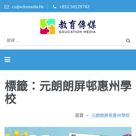
cs@edumedia.hk
+852 36129743
教育傳媒集團有限公司
發掘教育界 亮點‧美事
搜
尋
關
於：
標籤：元朗朗屏邨惠州學
校
首頁
>
元朗朗屏邨惠州學校