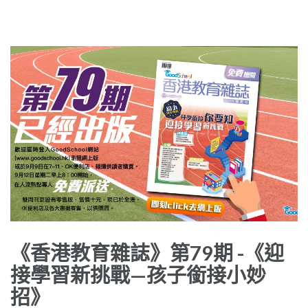
《香港教育雜誌》第79期 -《迎
接學習新挑戰—孩子銜接小妙
招》