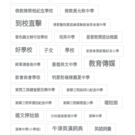
佛教陳榮根紀念學校
佛教黃允畋中學
到校直擊
博愛醫院歷屆總理聯誼會梁省德中學
培英中學
基督教樂道幼稚園
嗇色園主辦可信學校
好學校
子女
學校
宣道會葉紹蔭紀念小學
教育傳媒
惠僑英文中學
將軍澳香島中學
新會商會學校
明愛粉嶺陳震夏中學
東莞工商總會劉百樂中學
東華三院吳祥川紀念中學
楊姑娘
東華三院李潤田紀念中學
東華三院蔡榮星小學
楊文婷姑娘
沙田循道衞理中學
漢華中學
牛津英漢詞典
英語詞彙
漢華中學(小學部)