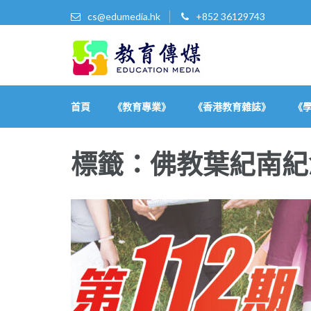
cs@edumedia.hk
+852 36129743
教育傳媒集團有限公司
發掘教育界 亮點‧美事
首頁
《教育專業》
《香港教育雜誌》
《
標籤：佛教葉紀南紀