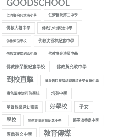
GOODSCHOOL
仁濟醫院第二中學
仁濟醫院何式南小學
佛教大雄中學
佛教孔仙洲紀念中學
佛教沈香林紀念中學
佛教榮茵學校
佛教覺光法師中學
佛教葉紀南紀念中學
佛教陳榮根紀念學校
佛教黃允畋中學
到校直擊
博愛醫院歷屆總理聯誼會梁省德中學
培英中學
嗇色園主辦可信學校
好學校
子女
基督教樂道幼稚園
學校
將軍澳香島中學
宣道會葉紹蔭紀念小學
教育傳媒
惠僑英文中學