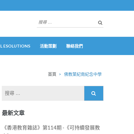
搜
尋
關
於：
 ESOLUTIONS
活動策劃
聯絡我們
首頁
>
佛教葉紀南紀念中學
搜
尋
關
最新文章
於：
《香港教育雜誌》第114期 -《可持續發展教