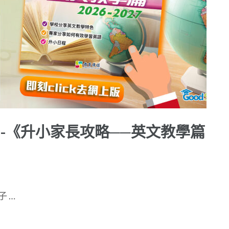
 -《升小家長攻略──英文教學篇
 …