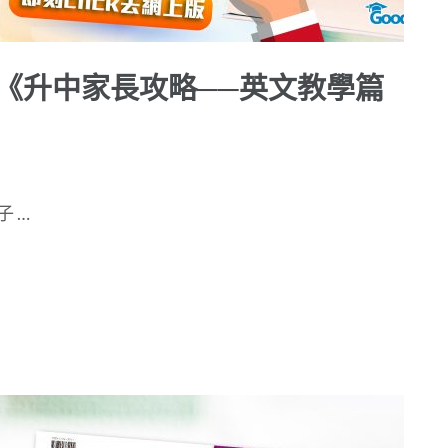
-《升中家長攻略──英文教學篇
 …