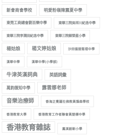
新會商會學校
明愛粉嶺陳震夏中學
東莞工商總會劉百樂中學
東華三院吳祥川紀念中學
東華三院李潤田紀念中學
東華三院蔡榮星小學
楊姑娘
楊文婷姑娘
沙田循道衞理中學
漢華中學
漢華中學(小學部)
牛津英漢詞典
英語詞彙
露雲娜老師
萬鈞匯知中學
音樂治療師
香海正覺蓮社佛教黃藻森學校
香港教育大學
香港教育工作者聯會黃楚標中學
香港教育雜誌
鳳溪創新小學