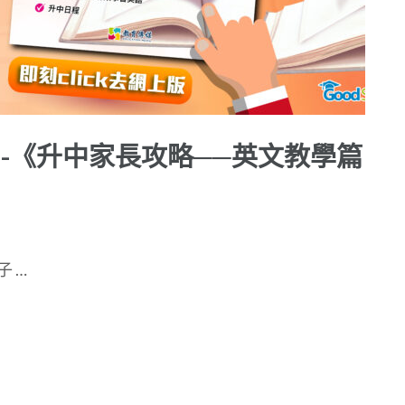
 -《升中家長攻略──英文教學篇
 …