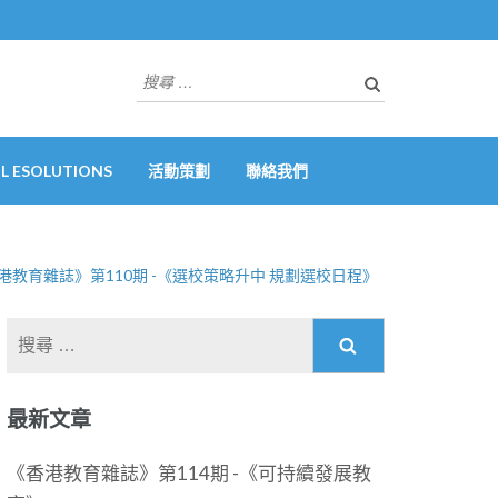
搜
尋
關
於：
 ESOLUTIONS
活動策劃
聯絡我們
港教育雜誌》第110期 -《選校策略升中 規劃選校日程》
搜
尋
關
最新文章
於：
《香港教育雜誌》第114期 -《可持續發展教