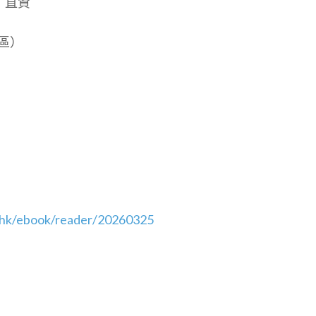
） 直資
區）
.hk/ebook/reader/20260325