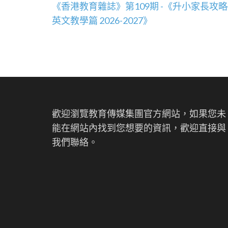
文
《香港教育雜誌》第109期 -《升小家長攻略
章
英文教學篇 2026-2027》
導
覽
歡迎瀏覽教育傳媒集團官方網站，如果您未
能在網站內找到您想要的資訊，歡迎直接與
我們聯絡。