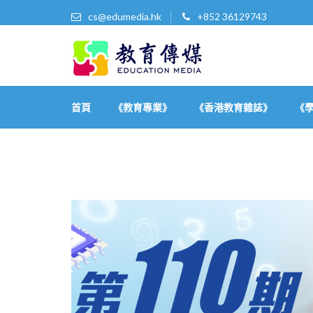
cs@edumedia.hk
+852 36129743
教育傳媒集團有限公司
發掘教育界 亮點‧美事
首頁
《教育專業》
《香港教育雜誌》
《