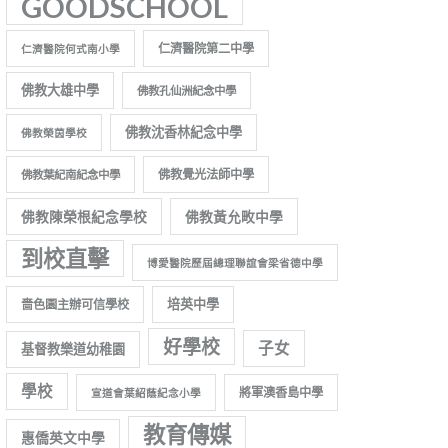
GOODSCHOOL
仁濟醫院第二中學
仁濟醫院何式南小學
佛教大雄中學
佛教孔仙洲紀念中學
佛教沈香林紀念中學
佛教榮茵學校
佛教覺光法師中學
佛教葉紀南紀念中學
佛教陳榮根紀念學校
佛教黃允畋中學
到校直擊
博愛醫院歷屆總理聯誼會梁省德中學
培英中學
嗇色園主辦可信學校
好學校
子女
基督教樂道幼稚園
學校
將軍澳香島中學
宣道會葉紹蔭紀念小學
教育傳媒
惠僑英文中學