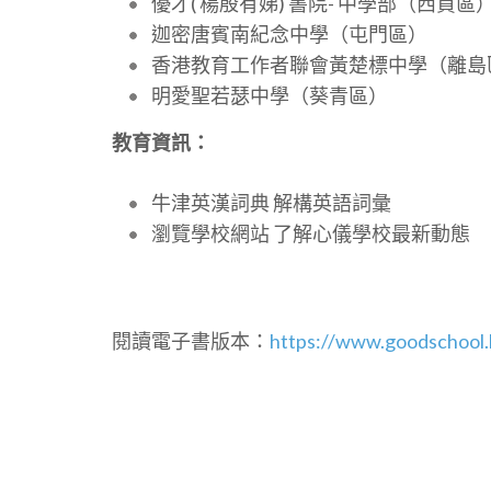
優才( 楊殷有娣) 書院- 中學部（西貢區
迦密唐賓南紀念中學（屯門區）
香港教育工作者聯會黃楚標中學（離島
明愛聖若瑟中學（葵青區）
教育資訊：
牛津英漢詞典 解構英語詞彙
瀏覽學校網站 了解心儀學校最新動態
閱讀電子書版本：
https://www.goodschool