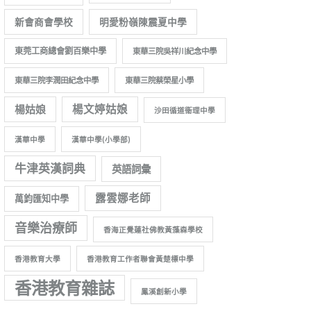
新會商會學校
明愛粉嶺陳震夏中學
東莞工商總會劉百樂中學
東華三院吳祥川紀念中學
東華三院李潤田紀念中學
東華三院蔡榮星小學
楊姑娘
楊文婷姑娘
沙田循道衞理中學
漢華中學
漢華中學(小學部)
牛津英漢詞典
英語詞彙
露雲娜老師
萬鈞匯知中學
音樂治療師
香海正覺蓮社佛教黃藻森學校
香港教育大學
香港教育工作者聯會黃楚標中學
香港教育雜誌
鳳溪創新小學