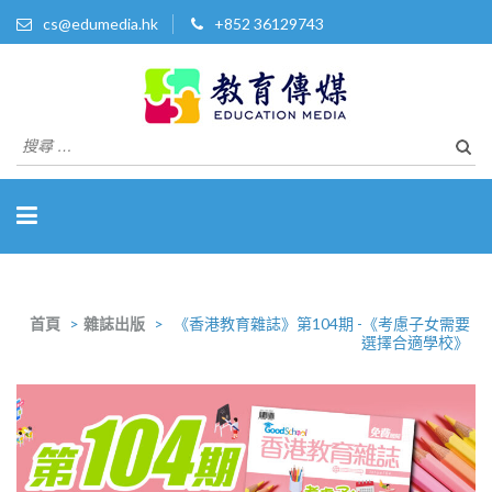
cs@edumedia.hk
+852 36129743
教育傳媒集團有限公司
發掘教育界 亮點‧美事
搜
尋
關
於：
首頁
>
雜誌出版
>
《香港教育雜誌》第104期 -《考慮子女需要
選擇合適學校》