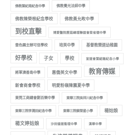
佛教覺光法師中學
佛教葉紀南紀念中學
佛教陳榮根紀念學校
佛教黃允畋中學
到校直擊
博愛醫院歷屆總理聯誼會梁省德中學
培英中學
基督教樂道幼稚園
嗇色園主辦可信學校
好學校
子女
學校
宣道會葉紹蔭紀念小學
教育傳媒
惠僑英文中學
將軍澳香島中學
新會商會學校
明愛粉嶺陳震夏中學
東莞工商總會劉百樂中學
東華三院吳祥川紀念中學
楊姑娘
東華三院李潤田紀念中學
東華三院蔡榮星小學
楊文婷姑娘
沙田循道衞理中學
漢華中學