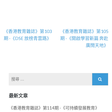
文
《香港教育雜誌》第103
《香港教育雜誌》第105
章
期 -《DSE 放榜青雲路》
期 -《開啟學習新篇 奔赴
導
廣闊天地》
覽
搜
尋
關
最新文章
於：
《香港教育雜誌》第114期 -《可持續發展教育》