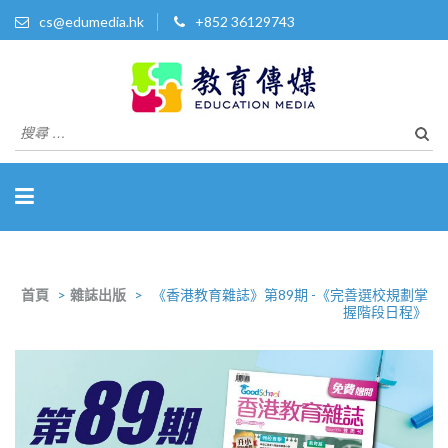
cs@edumedia.hk
+852 36129743
教育傳媒集團有限公司
發掘教育界 亮點‧美事
搜
尋
關
於：
首頁
>
雜誌出版
>
《香港教育雜誌》第89期 -《完善選校規劃掌
握階段日程》