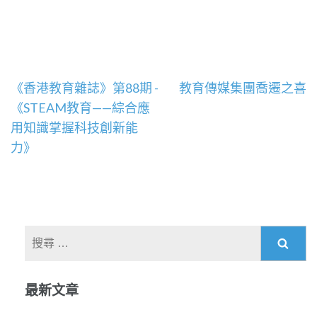
文
《香港教育雜誌》第88期 -
教育傳媒集團喬遷之喜
章
《STEAM教育——綜合應
導
用知識掌握科技創新能
覽
力》
搜
尋
關
最新文章
於：