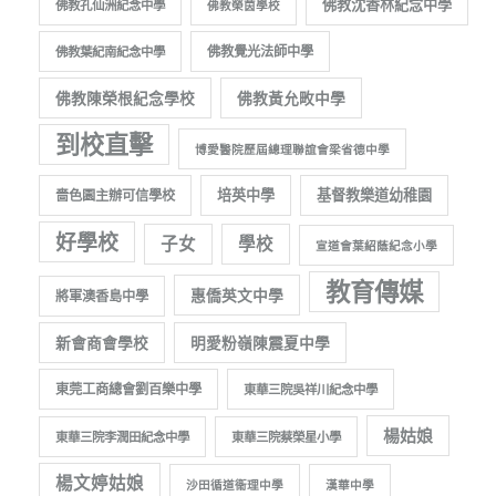
佛教沈香林紀念中學
佛教孔仙洲紀念中學
佛教榮茵學校
佛教覺光法師中學
佛教葉紀南紀念中學
佛教陳榮根紀念學校
佛教黃允畋中學
到校直擊
博愛醫院歷屆總理聯誼會梁省德中學
培英中學
基督教樂道幼稚園
嗇色園主辦可信學校
好學校
子女
學校
宣道會葉紹蔭紀念小學
教育傳媒
惠僑英文中學
將軍澳香島中學
新會商會學校
明愛粉嶺陳震夏中學
東莞工商總會劉百樂中學
東華三院吳祥川紀念中學
楊姑娘
東華三院李潤田紀念中學
東華三院蔡榮星小學
楊文婷姑娘
沙田循道衞理中學
漢華中學