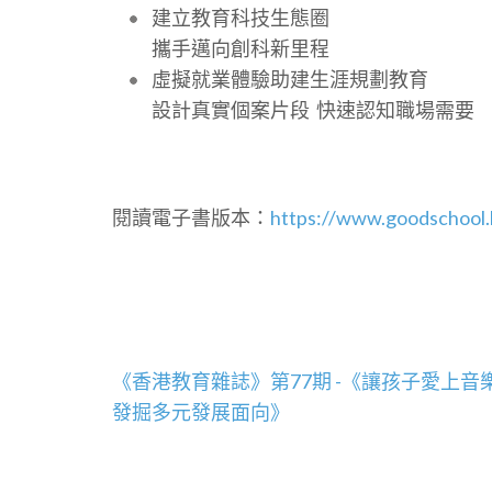
建立教育科技生態圈
攜手邁向創科新里程
虛擬就業體驗助建生涯規劃教育
設計真實個案片段 快速認知職場需要
閱讀電子書版本：
https://www.goodschool
文
《香港教育雜誌》第77期 -《讓孩子愛上音
章
發掘多元發展面向》
導
覽