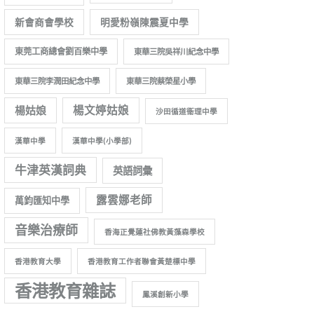
新會商會學校
明愛粉嶺陳震夏中學
東莞工商總會劉百樂中學
東華三院吳祥川紀念中學
東華三院李潤田紀念中學
東華三院蔡榮星小學
楊姑娘
楊文婷姑娘
沙田循道衞理中學
漢華中學
漢華中學(小學部)
牛津英漢詞典
英語詞彙
露雲娜老師
萬鈞匯知中學
音樂治療師
香海正覺蓮社佛教黃藻森學校
香港教育大學
香港教育工作者聯會黃楚標中學
香港教育雜誌
鳳溪創新小學