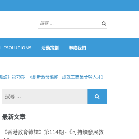
搜
尋
關
於：
 ESOLUTIONS
活動策劃
聯絡我們
雜誌》第78期 -《創新激發潛能—成就工商業骨幹人才》
搜
尋
關
最新文章
於：
《香港教育雜誌》第114期 -《可持續發展教