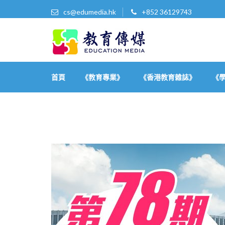
cs@edumedia.hk
+852 36129743
教育傳媒集團有限公司
發掘教育界 亮點‧美事
首頁
《教育專業》
《香港教育雜誌》
《