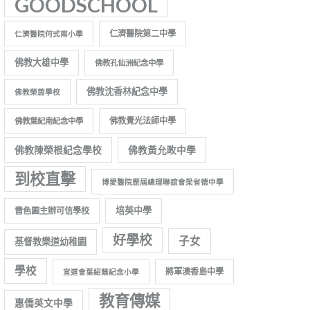
GOODSCHOOL
仁濟醫院第二中學
仁濟醫院何式南小學
佛教大雄中學
佛教孔仙洲紀念中學
佛教沈香林紀念中學
佛教榮茵學校
佛教覺光法師中學
佛教葉紀南紀念中學
佛教陳榮根紀念學校
佛教黃允畋中學
到校直擊
博愛醫院歷屆總理聯誼會梁省德中學
培英中學
嗇色園主辦可信學校
好學校
子女
基督教樂道幼稚園
學校
將軍澳香島中學
宣道會葉紹蔭紀念小學
教育傳媒
惠僑英文中學