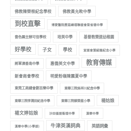
佛教陳榮根紀念學校
佛教黃允畋中學
到校直擊
博愛醫院歷屆總理聯誼會梁省德中學
培英中學
基督教樂道幼稚園
嗇色園主辦可信學校
好學校
子女
學校
宣道會葉紹蔭紀念小學
教育傳媒
惠僑英文中學
將軍澳香島中學
新會商會學校
明愛粉嶺陳震夏中學
東莞工商總會劉百樂中學
東華三院吳祥川紀念中學
楊姑娘
東華三院李潤田紀念中學
東華三院蔡榮星小學
楊文婷姑娘
沙田循道衞理中學
漢華中學
牛津英漢詞典
英語詞彙
漢華中學(小學部)