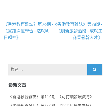
文
《香港教育雜誌》第76期 -
《香港教育雜誌》第78期 -
章
《實踐深度學習—造就明
《創新激發潛能—成就工
導
日領袖》
商業骨幹人才》
覽
搜
尋
關
最新文章
於：
《香港教育雜誌》第114期 -《可持續發展教育》