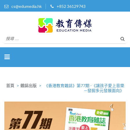
cs@edumedia.hk
+852 36129743
教育傳媒集團有限公司
發掘教育界 亮點‧美事
搜
尋
關
於：
首頁
>
雜誌出版
>
《香港教育雜誌》第77期 -《讓孩子愛上音樂
—發掘多元發展面向》