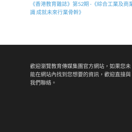
文
《香港教育雜誌》第52期 -《綜合工業及商
章
識 成就未來行業骨幹》
導
覽
歡迎瀏覽教育傳媒集團官方網站，如果您未
能在網站內找到您想要的資訊，歡迎直接與
我們聯絡。