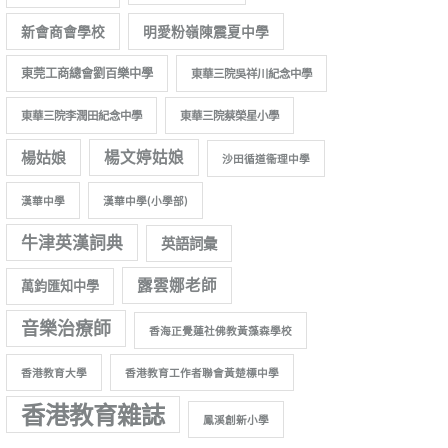
新會商會學校
明愛粉嶺陳震夏中學
東莞工商總會劉百樂中學
東華三院吳祥川紀念中學
東華三院李潤田紀念中學
東華三院蔡榮星小學
楊姑娘
楊文婷姑娘
沙田循道衞理中學
漢華中學
漢華中學(小學部)
牛津英漢詞典
英語詞彙
露雲娜老師
萬鈞匯知中學
音樂治療師
香海正覺蓮社佛教黃藻森學校
香港教育大學
香港教育工作者聯會黃楚標中學
香港教育雜誌
鳳溪創新小學