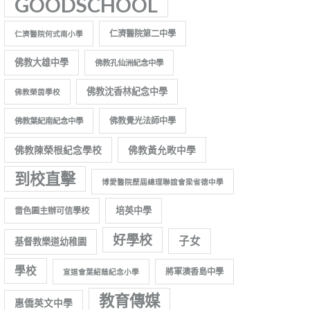
GOODSCHOOL
仁濟醫院第二中學
仁濟醫院何式南小學
佛教大雄中學
佛教孔仙洲紀念中學
佛教沈香林紀念中學
佛教榮茵學校
佛教覺光法師中學
佛教葉紀南紀念中學
佛教陳榮根紀念學校
佛教黃允畋中學
到校直擊
博愛醫院歷屆總理聯誼會梁省德中學
培英中學
嗇色園主辦可信學校
好學校
子女
基督教樂道幼稚園
學校
將軍澳香島中學
宣道會葉紹蔭紀念小學
教育傳媒
惠僑英文中學