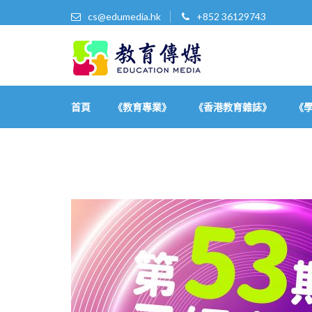
cs@edumedia.hk
+852 36129743
教育傳媒集團有限公司
發掘教育界 亮點‧美事
首頁
《教育專業》
《香港教育雜誌》
《