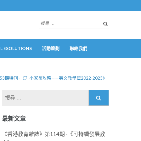
搜
尋
關
於：
 ESOLUTIONS
活動策劃
聯絡我們
3期特刊 -《升小家長攻略——英文教學篇2022-2023》
搜
尋
關
最新文章
於：
《香港教育雜誌》第114期 -《可持續發展教