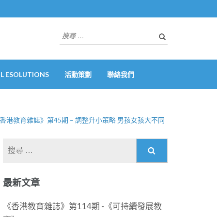
搜
尋
關
於：
 ESOLUTIONS
活動策劃
聯絡我們
香港教育雜誌》第45期 – 調整升小策略 男孩女孩大不同
搜
尋
關
最新文章
於：
《香港教育雜誌》第114期 -《可持續發展教