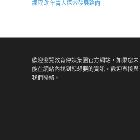
章
課程 助年青人探索發展路向
導
覽
歡迎瀏覽教育傳媒集團官方網站，如果您未
能在網站內找到您想要的資訊，歡迎直接與
我們聯絡。