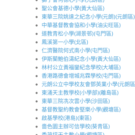
聖公會基德小學(黃大仙區)
東華三院姚達之紀念小學(元朗)(元朗區)
中華基督教會協和小學(油尖旺區)
道教青松小學(湖景邨)(屯門區)
鳳溪第一小學(北區)
仁濟醫院何式南小學(屯門區)
伊斯蘭鮑伯濤紀念小學(黃大仙區)
林村公立黃福鑾紀念學校(大埔區)
香港路德會增城兆霖學校(屯門區)
元朗公立中學校友會鄧英業小學(元朗區
東涌天主教學校(小學部)(離島區)
東華三院冼次雲小學(沙田區)
基督教聖約教會堅樂小學(觀塘區)
啟基學校(港島)(東區)
嗇色園主辦可信學校(葵青區)
秀茂坪天主教小學(觀塘區)