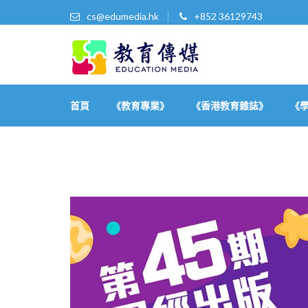
cs@edumedia.hk
+852 36129743
教育傳媒集團有限公司
發掘教育界 亮點‧美事
首頁
《教育專業》
《香港教育雜誌》
《