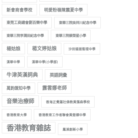
新會商會學校
明愛粉嶺陳震夏中學
東莞工商總會劉百樂中學
東華三院吳祥川紀念中學
東華三院李潤田紀念中學
東華三院蔡榮星小學
楊姑娘
楊文婷姑娘
沙田循道衞理中學
漢華中學
漢華中學(小學部)
牛津英漢詞典
英語詞彙
露雲娜老師
萬鈞匯知中學
音樂治療師
香海正覺蓮社佛教黃藻森學校
香港教育大學
香港教育工作者聯會黃楚標中學
香港教育雜誌
鳳溪創新小學