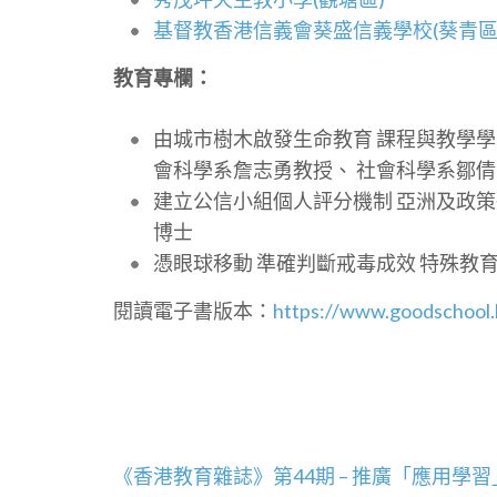
基督教香港信義會葵盛信義學校(葵青區
教育專欄：
由城市樹木啟發生命教育 課程與教學學
會科學系詹志勇教授、 社會科學系鄒
建立公信小組個人評分機制 亞洲及政
博士
憑眼球移動 準確判斷戒毒成效 特殊教
閱讀電子書版本：
https://www.goodschool
文
《香港教育雜誌》第44期 – 推廣「應用學習