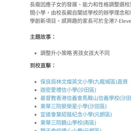
長需因應子女的發展、能力和性格調整選校
間小學，由校長親自闡述學校的辦學理念和
學創新項目，感興趣的家長可於全港7-Ele
主題故事：
調整升小策略 男孩女孩大不同
到校直擊：
保良局林文燦英文小學(九龍城區)直資
迦密愛禮信小學(沙田區)
基督教香港信義會馬鞍山信義學校(沙田
東華三院蔡榮星小學(沙田區)
宣道會葉紹蔭紀念小學(元朗區)
東華三院鶴山學校(南區)
獅子會何德心小學(元朗區)