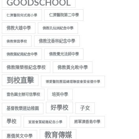
GOODSCHOOL
仁濟醫院第二中學
仁濟醫院何式南小學
佛教大雄中學
佛教孔仙洲紀念中學
佛教沈香林紀念中學
佛教榮茵學校
佛教覺光法師中學
佛教葉紀南紀念中學
佛教陳榮根紀念學校
佛教黃允畋中學
到校直擊
博愛醫院歷屆總理聯誼會梁省德中學
培英中學
嗇色園主辦可信學校
好學校
子女
基督教樂道幼稚園
學校
將軍澳香島中學
宣道會葉紹蔭紀念小學
教育傳媒
惠僑英文中學