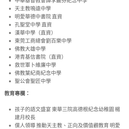
中華基督教會譚李麗芬紀念中學
天主教鳴遠中學
明愛華德中書院 直資
孔聖堂中學 直資
漢華中學（直資）
東莞工商總會劉百樂中學
佛教大雄中學
港青基信書院（直資）
救世軍卜維廉中學
佛教葉紀南紀念中學
聖公會聖匠中學
教育專欄：
孩子的語文盛宴 東華三院高德根紀念幼稚園 楊
建月校長
僕人領導 推動天主教、正向及價值觀教育 明愛