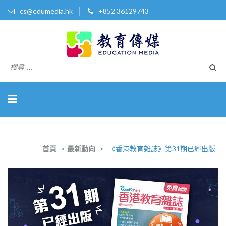
cs@edumedia.hk
+852 36129743
教育傳媒集團有限公司
發掘教育界 亮點‧美事
搜
尋
關
於：
首頁
>
最新動向
>
《香港教育雜誌》第31期已經出版