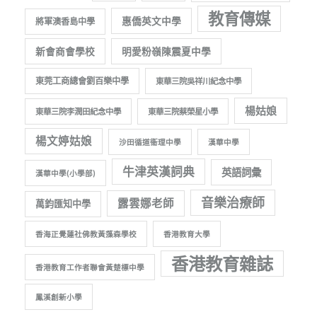
教育傳媒
惠僑英文中學
將軍澳香島中學
新會商會學校
明愛粉嶺陳震夏中學
東莞工商總會劉百樂中學
東華三院吳祥川紀念中學
楊姑娘
東華三院李潤田紀念中學
東華三院蔡榮星小學
楊文婷姑娘
沙田循道衞理中學
漢華中學
牛津英漢詞典
英語詞彙
漢華中學(小學部)
音樂治療師
露雲娜老師
萬鈞匯知中學
香海正覺蓮社佛教黃藻森學校
香港教育大學
香港教育雜誌
香港教育工作者聯會黃楚標中學
鳳溪創新小學