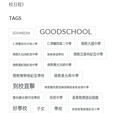
校日程》
TAGS
GOODSCHOOL
EDUMEDIA
佛教大雄中學
仁濟醫院第二中學
仁濟醫院何式南小學
佛教沈香林紀念中學
佛教孔仙洲紀念中學
佛教榮茵學校
佛教覺光法師中學
佛教葉紀南紀念中學
佛教陳榮根紀念學校
佛教黃允畋中學
到校直擊
博愛醫院歷屆總理聯誼會梁省德中學
培英中學
基督教樂道幼稚園
嗇色園主辦可信學校
好學校
子女
學校
宣道會葉紹蔭紀念小學