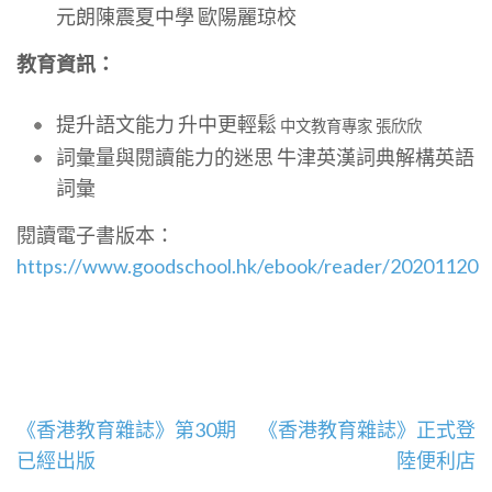
元朗陳震夏中學 歐陽麗琼校
教育資訊：
提升語文能力 升中更輕鬆
中文教育專家 張欣欣
詞彙量與閱讀能力的迷思 牛津英漢詞典解構英語
詞彙
閱讀電子書版本：
https://www.goodschool.hk/ebook/reader/20201120
文
《香港教育雜誌》第30期
《香港教育雜誌》正式登
章
已經出版
陸便利店
導