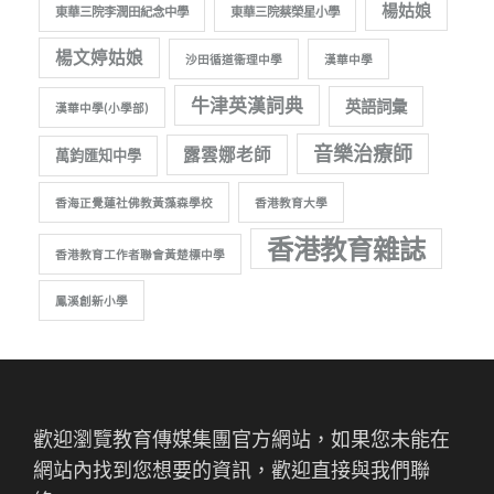
楊姑娘
東華三院李潤田紀念中學
東華三院蔡榮星小學
楊文婷姑娘
沙田循道衞理中學
漢華中學
牛津英漢詞典
英語詞彙
漢華中學(小學部)
音樂治療師
露雲娜老師
萬鈞匯知中學
香海正覺蓮社佛教黃藻森學校
香港教育大學
香港教育雜誌
香港教育工作者聯會黃楚標中學
鳳溪創新小學
歡迎瀏覽教育傳媒集團官方網站，如果您未能在
網站內找到您想要的資訊，歡迎直接與我們聯