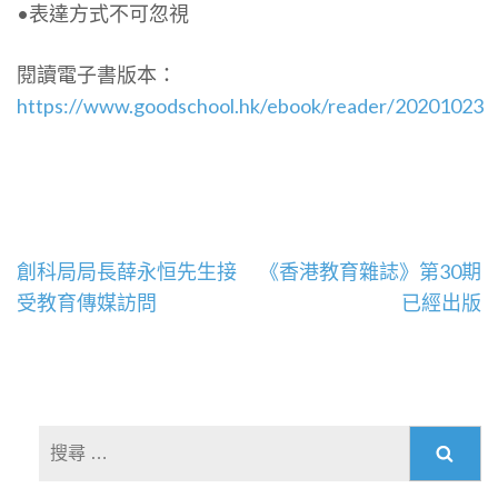
•表達方式不可忽視
閱讀電子書版本：
https://www.goodschool.hk/ebook/reader/20201023
文
創科局局長薛永恒先生接
《香港教育雜誌》第30期
章
受教育傳媒訪問
已經出版
導
覽
搜
尋