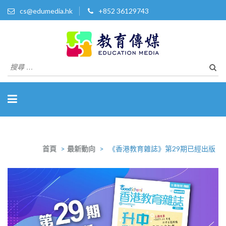
cs@edumedia.hk
+852 36129743
教育傳媒集團有限公司
發掘教育界 亮點‧美事
搜
尋
關
於：
首頁
>
最新動向
>
《香港教育雜誌》第29期已經出版