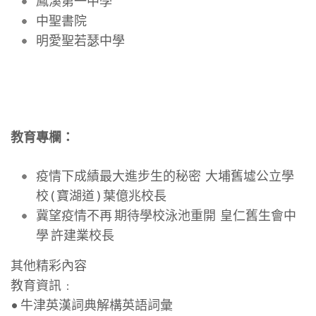
鳳溪第一中學
中聖書院
明愛聖若瑟中學
教育專欄：
疫情下成績最大進步生的秘密 大埔舊墟公立學
校 ( 寶湖道 ) 葉億兆校長
冀望疫情不再 期待學校泳池重開 皇仁舊生會中
學 許建業校長
其他精彩內容
教育資訊﹕
• 牛津英漢詞典解構英語詞彙