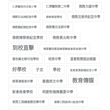
佛教大雄中學
仁濟醫院第二中學
仁濟醫院何式南小學
佛教沈香林紀念中學
佛教孔仙洲紀念中學
佛教榮茵學校
佛教覺光法師中學
佛教葉紀南紀念中學
佛教陳榮根紀念學校
佛教黃允畋中學
到校直擊
博愛醫院歷屆總理聯誼會梁省德中學
培英中學
基督教樂道幼稚園
嗇色園主辦可信學校
好學校
子女
學校
宣道會葉紹蔭紀念小學
教育傳媒
惠僑英文中學
將軍澳香島中學
新會商會學校
明愛粉嶺陳震夏中學
東莞工商總會劉百樂中學
東華三院吳祥川紀念中學