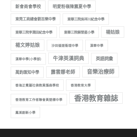
新會商會學校
明愛粉嶺陳震夏中學
東莞工商總會劉百樂中學
東華三院吳祥川紀念中學
楊姑娘
東華三院李潤田紀念中學
東華三院蔡榮星小學
楊文婷姑娘
沙田循道衞理中學
漢華中學
牛津英漢詞典
英語詞彙
漢華中學(小學部)
音樂治療師
露雲娜老師
萬鈞匯知中學
香海正覺蓮社佛教黃藻森學校
香港教育大學
香港教育雜誌
香港教育工作者聯會黃楚標中學
鳳溪創新小學