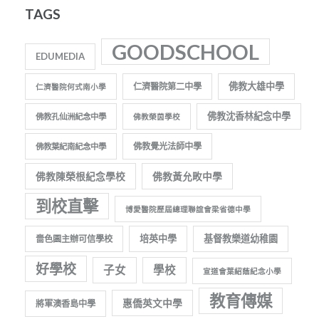
TAGS
GOODSCHOOL
EDUMEDIA
佛教大雄中學
仁濟醫院第二中學
仁濟醫院何式南小學
佛教沈香林紀念中學
佛教孔仙洲紀念中學
佛教榮茵學校
佛教覺光法師中學
佛教葉紀南紀念中學
佛教陳榮根紀念學校
佛教黃允畋中學
到校直擊
博愛醫院歷屆總理聯誼會梁省德中學
培英中學
基督教樂道幼稚園
嗇色園主辦可信學校
好學校
子女
學校
宣道會葉紹蔭紀念小學
教育傳媒
惠僑英文中學
將軍澳香島中學