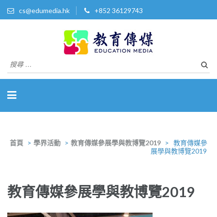
cs@edumedia.hk
+852 36129743
教育傳媒集團有限公司
發掘教育界 亮點‧美事
搜
尋
關
於：
首頁
>
學界活動
>
教育傳媒參展學與教博覽2019
>
教育傳媒參
展學與教博覽2019
教育傳媒參展學與教博覽2019