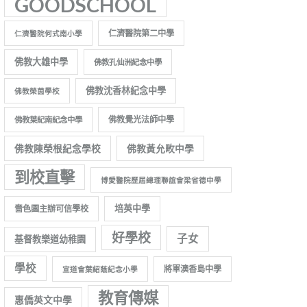
GOODSCHOOL
仁濟醫院第二中學
仁濟醫院何式南小學
佛教大雄中學
佛教孔仙洲紀念中學
佛教沈香林紀念中學
佛教榮茵學校
佛教覺光法師中學
佛教葉紀南紀念中學
佛教陳榮根紀念學校
佛教黃允畋中學
到校直擊
博愛醫院歷屆總理聯誼會梁省德中學
培英中學
嗇色園主辦可信學校
好學校
子女
基督教樂道幼稚園
學校
將軍澳香島中學
宣道會葉紹蔭紀念小學
教育傳媒
惠僑英文中學