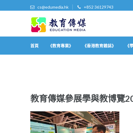
cs@edumedia.hk
+852 36129743
教育傳媒集團有限公司
發掘教育界 亮點‧美事
首頁
《教育專業》
《香港教育雜誌》
《
教育傳媒參展學與教博覽20