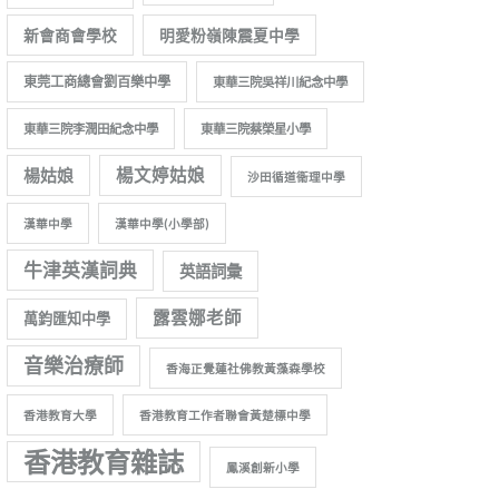
新會商會學校
明愛粉嶺陳震夏中學
東莞工商總會劉百樂中學
東華三院吳祥川紀念中學
東華三院李潤田紀念中學
東華三院蔡榮星小學
楊姑娘
楊文婷姑娘
沙田循道衞理中學
漢華中學
漢華中學(小學部)
牛津英漢詞典
英語詞彙
露雲娜老師
萬鈞匯知中學
音樂治療師
香海正覺蓮社佛教黃藻森學校
香港教育大學
香港教育工作者聯會黃楚標中學
香港教育雜誌
鳳溪創新小學