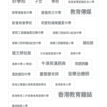
好學校
子女
學校
宣道會葉紹蔭紀念小學
教育傳媒
惠僑英文中學
將軍澳香島中學
新會商會學校
明愛粉嶺陳震夏中學
東莞工商總會劉百樂中學
東華三院吳祥川紀念中學
楊姑娘
東華三院李潤田紀念中學
東華三院蔡榮星小學
楊文婷姑娘
沙田循道衞理中學
漢華中學
牛津英漢詞典
英語詞彙
漢華中學(小學部)
音樂治療師
露雲娜老師
萬鈞匯知中學
香海正覺蓮社佛教黃藻森學校
香港教育大學
香港教育雜誌
香港教育工作者聯會黃楚標中學
鳳溪創新小學