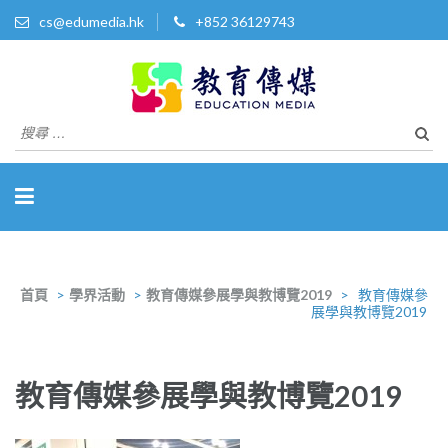
cs@edumedia.hk
+852 36129743
教育傳媒集團有限公司
發掘教育界 亮點‧美事
搜
尋
關
於：
首頁
>
學界活動
>
教育傳媒參展學與教博覽2019
>
教育傳媒參
展學與教博覽2019
教育傳媒參展學與教博覽2019