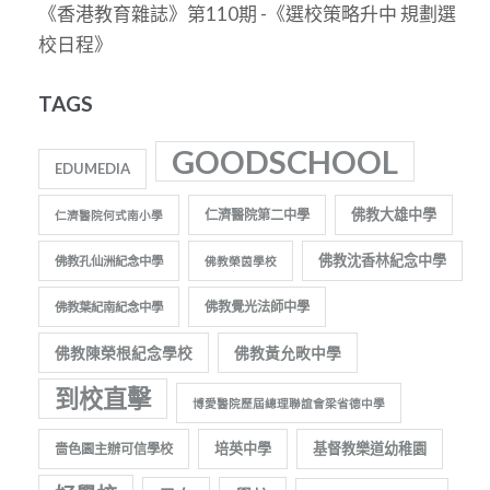
《香港教育雜誌》第110期 -《選校策略升中 規劃選
校日程》
TAGS
GOODSCHOOL
EDUMEDIA
佛教大雄中學
仁濟醫院第二中學
仁濟醫院何式南小學
佛教沈香林紀念中學
佛教孔仙洲紀念中學
佛教榮茵學校
佛教覺光法師中學
佛教葉紀南紀念中學
佛教陳榮根紀念學校
佛教黃允畋中學
到校直擊
博愛醫院歷屆總理聯誼會梁省德中學
培英中學
基督教樂道幼稚園
嗇色園主辦可信學校