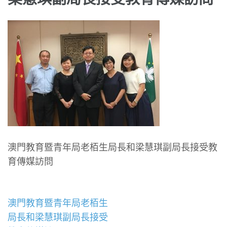
澳門教育暨青年局老栢生局長和梁慧琪副局長接受教
育傳媒訪問
文
澳門教育暨青年局老栢生
章
局長和梁慧琪副局長接受