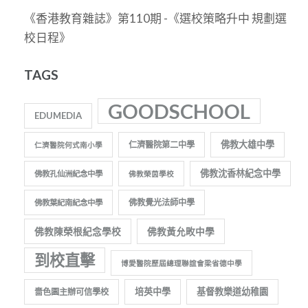
《香港教育雜誌》第110期 -《選校策略升中 規劃選
校日程》
TAGS
GOODSCHOOL
EDUMEDIA
佛教大雄中學
仁濟醫院第二中學
仁濟醫院何式南小學
佛教沈香林紀念中學
佛教孔仙洲紀念中學
佛教榮茵學校
佛教覺光法師中學
佛教葉紀南紀念中學
佛教陳榮根紀念學校
佛教黃允畋中學
到校直擊
博愛醫院歷屆總理聯誼會梁省德中學
培英中學
基督教樂道幼稚園
嗇色園主辦可信學校