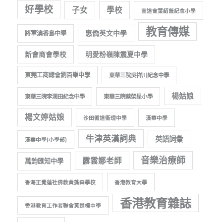
好學校
子女
學校
宣道會葉紹蔭紀念小學
教育傳媒
惠僑英文中學
將軍澳香島中學
新會商會學校
明愛粉嶺陳震夏中學
東莞工商總會劉百樂中學
東華三院吳祥川紀念中學
楊姑娘
東華三院李潤田紀念中學
東華三院蔡榮星小學
楊文婷姑娘
沙田循道衞理中學
漢華中學
牛津英漢詞典
英語詞彙
漢華中學(小學部)
音樂治療師
露雲娜老師
萬鈞匯知中學
香海正覺蓮社佛教黃藻森學校
香港教育大學
香港教育雜誌
香港教育工作者聯會黃楚標中學