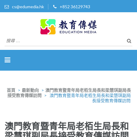
cs@edumedia.hk
+852 36129743
教育傳媒集團有限公司
發掘教育界 亮點‧美事
搜
尋
關
於：
首頁
>
最新動向
>
澳門教育暨青年局老栢生局長和梁慧琪副局長
接受教育傳媒訪問
>
澳門教育暨青年局老栢生局長和梁慧琪副局
長接受教育傳媒訪問
澳門教育暨青年局老栢生局長和
梁慧琪副局長接受教育傳媒訪問