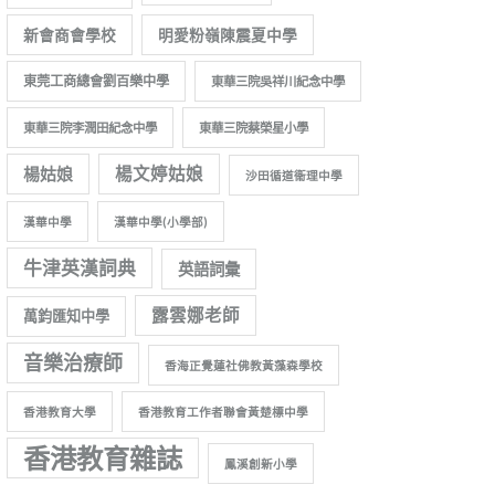
新會商會學校
明愛粉嶺陳震夏中學
東莞工商總會劉百樂中學
東華三院吳祥川紀念中學
東華三院李潤田紀念中學
東華三院蔡榮星小學
楊姑娘
楊文婷姑娘
沙田循道衞理中學
漢華中學
漢華中學(小學部)
牛津英漢詞典
英語詞彙
露雲娜老師
萬鈞匯知中學
音樂治療師
香海正覺蓮社佛教黃藻森學校
香港教育大學
香港教育工作者聯會黃楚標中學
香港教育雜誌
鳳溪創新小學