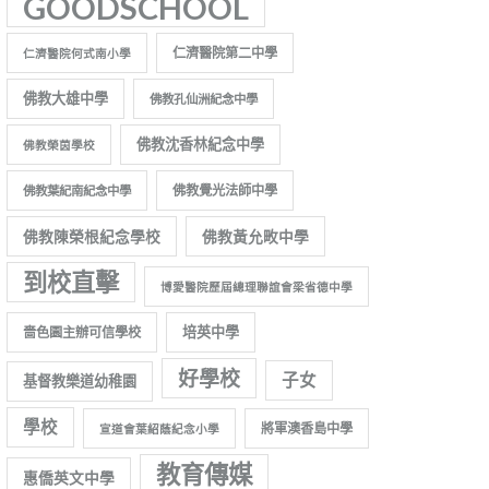
GOODSCHOOL
仁濟醫院第二中學
仁濟醫院何式南小學
佛教大雄中學
佛教孔仙洲紀念中學
佛教沈香林紀念中學
佛教榮茵學校
佛教覺光法師中學
佛教葉紀南紀念中學
佛教陳榮根紀念學校
佛教黃允畋中學
到校直擊
博愛醫院歷屆總理聯誼會梁省德中學
培英中學
嗇色園主辦可信學校
好學校
子女
基督教樂道幼稚園
學校
將軍澳香島中學
宣道會葉紹蔭紀念小學
教育傳媒
惠僑英文中學