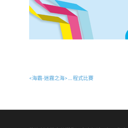
文
<海霸-迷霧之海> … 程式比賽
章
導
覽