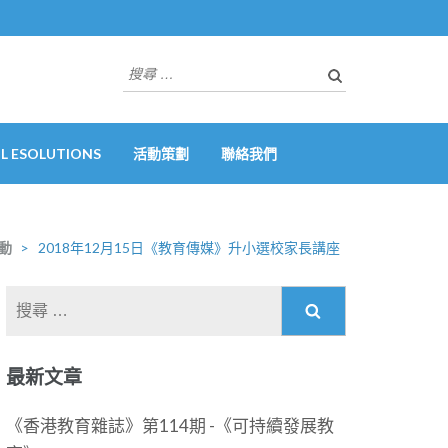
搜
尋
關
於：
 ESOLUTIONS
活動策劃
聯絡我們
動
>
2018年12月15日《教育傳媒》升小選校家長講座
搜
尋
關
最新文章
於：
《香港教育雜誌》第114期 -《可持續發展教