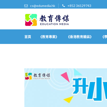
cs@edumedia.hk
+852 36129743
教育傳媒集團有限公司
發掘教育界 亮點‧美事
首頁
《教育專業》
《香港教育雜誌》
《