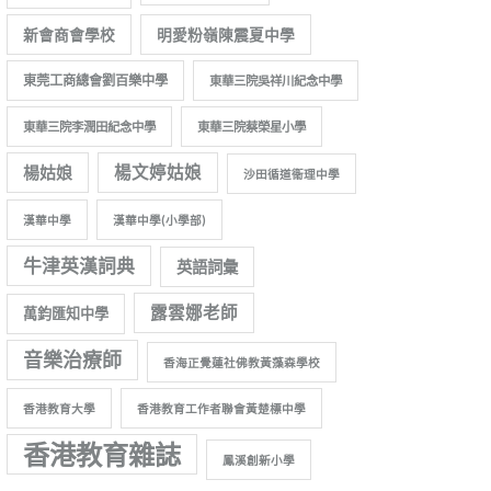
新會商會學校
明愛粉嶺陳震夏中學
東莞工商總會劉百樂中學
東華三院吳祥川紀念中學
東華三院李潤田紀念中學
東華三院蔡榮星小學
楊姑娘
楊文婷姑娘
沙田循道衞理中學
漢華中學
漢華中學(小學部)
牛津英漢詞典
英語詞彙
露雲娜老師
萬鈞匯知中學
音樂治療師
香海正覺蓮社佛教黃藻森學校
香港教育大學
香港教育工作者聯會黃楚標中學
香港教育雜誌
鳳溪創新小學