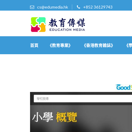
cs@edumedia.hk
+852 36129743
教育傳媒集團有限公司
發掘教育界 亮點‧美事
首頁
《教育專業》
《香港教育雜誌》
《