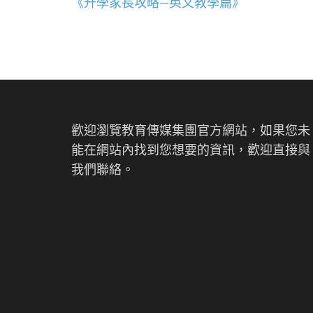
文
《升學家長攻略—英文教學篇》
章
導
覽
歡迎瀏覽教育傳媒集團官方網站，如果您未
能在網站內找到您想要的資訊，歡迎直接與
我們聯絡。