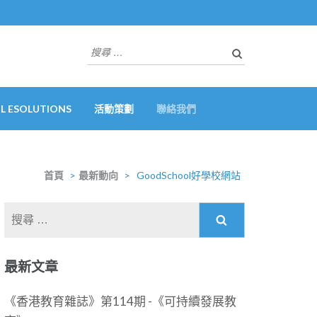
搜
尋
關
於：
 ESOLUTIONS
活動策劃
聯絡我們
首頁
>
最新動向
>
GoodSchool好學校網站
搜
尋
關
最新文章
於：
《香港教育雜誌》第114期 -《可持續發展教