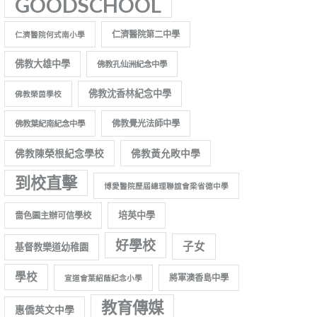
GOODSCHOOL
仁濟醫院第二中學
仁濟醫院何式南小學
佛教大雄中學
佛教孔仙洲紀念中學
佛教沈香林紀念中學
佛教榮茵學校
佛教覺光法師中學
佛教葉紀南紀念中學
佛教陳榮根紀念學校
佛教黃允畋中學
到校直擊
博愛醫院歷屆總理聯誼會梁省德中學
培英中學
嗇色園主辦可信學校
好學校
子女
基督教樂道幼稚園
學校
將軍澳香島中學
宣道會葉紹蔭紀念小學
教育傳媒
惠僑英文中學