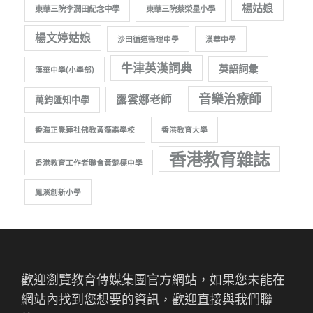
楊姑娘
東華三院李潤田紀念中學
東華三院蔡榮星小學
楊文婷姑娘
沙田循道衞理中學
漢華中學
牛津英漢詞典
英語詞彙
漢華中學(小學部)
音樂治療師
露雲娜老師
萬鈞匯知中學
香海正覺蓮社佛教黃藻森學校
香港教育大學
香港教育雜誌
香港教育工作者聯會黃楚標中學
鳳溪創新小學
歡迎瀏覽教育傳媒集團官方網站，如果您未能在
網站內找到您想要的資訊，歡迎直接與我們聯