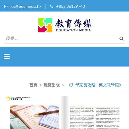
cs@edumedia.hk
+852 36129743
教育傳媒集團有限公司
發掘教育界 亮點‧美事
搜
尋
關
於：
首頁
>
雜誌出版
>
《升學家長攻略—英文教學篇》