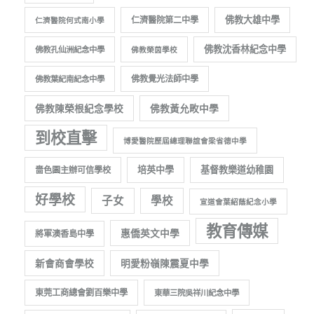
佛教大雄中學
仁濟醫院第二中學
仁濟醫院何式南小學
佛教沈香林紀念中學
佛教孔仙洲紀念中學
佛教榮茵學校
佛教覺光法師中學
佛教葉紀南紀念中學
佛教陳榮根紀念學校
佛教黃允畋中學
到校直擊
博愛醫院歷屆總理聯誼會梁省德中學
培英中學
基督教樂道幼稚園
嗇色園主辦可信學校
好學校
子女
學校
宣道會葉紹蔭紀念小學
教育傳媒
惠僑英文中學
將軍澳香島中學
新會商會學校
明愛粉嶺陳震夏中學
東莞工商總會劉百樂中學
東華三院吳祥川紀念中學